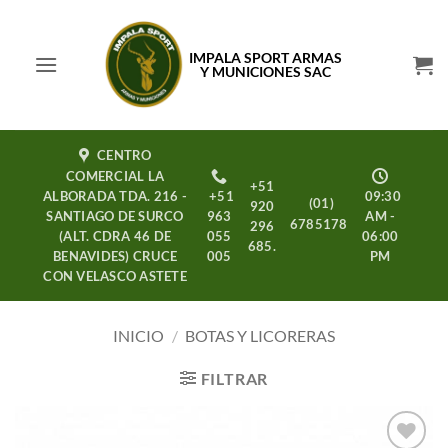
Saltar
al
IMPALA SPORT ARMAS
contenido
Y MUNICIONES SAC
CENTRO
COMERCIAL LA
+51
ALBORADA TDA. 216 -
+51
09:30
(01)
920
SANTIAGO DE SURCO
963
AM -
6785178
296
(ALT. CDRA 46 DE
055
06:00
685.
BENAVIDES) CRUCE
005
PM
CON VELASCO ASTETE
INICIO
/
BOTAS Y LICORERAS
FILTRAR