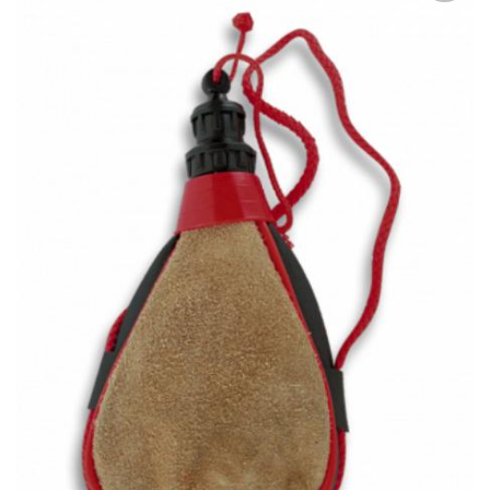
Añadir
a la
lista
de
deseos