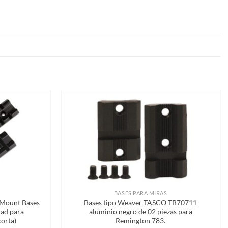
Añadir
Añadir
a la
a la
lista de
lista de
deseos
deseos
BASES PARA MIRAS
 Mount Bases
Bases tipo Weaver TASCO TB70711
dad para
aluminio negro de 02 piezas para
corta)
Remington 783.