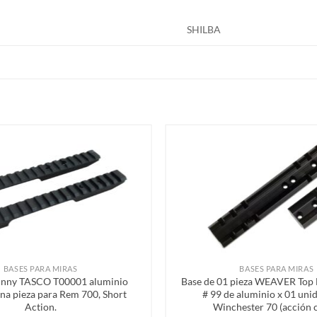
SHILBA
Añadir
a la
lista de
deseos
BASES PARA MIRAS
BASES PARA MIRAS
tinny TASCO T00001 aluminio
Base de 01 pieza WEAVER Top
na pieza para Rem 700, Short
# 99 de aluminio x 01 uni
Action.
Winchester 70 (acción 