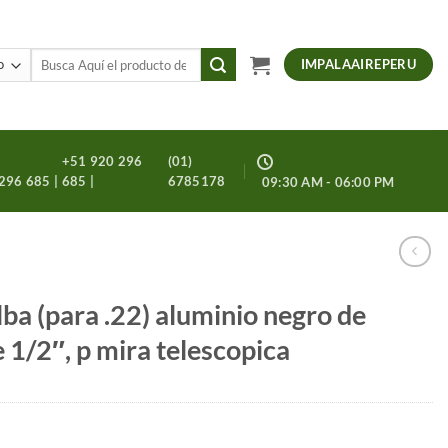
Buscar
IMPALAAIREPERU
por:
+51 920 296
(01)
296 685 |
685 |
6785178
09:30 AM - 06:00 PM
lba (para .22) aluminio negro de
 1/2″, p mira telescopica