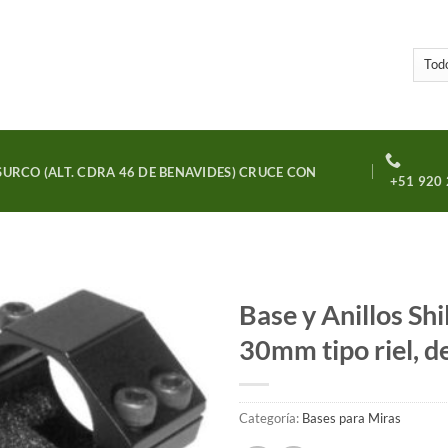
URCO (ALT. CDRA 46 DE BENAVIDES) CRUCE CON
+51 920 
Base y Anillos Shi
30mm tipo riel, de
Añadir
a la
lista
de
Categoría:
Bases para Miras
deseos