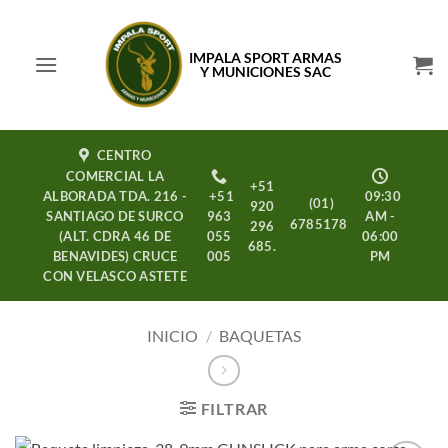
Saltar
al
IMPALA SPORT ARMAS
contenido
Y MUNICIONES SAC
CENTRO
COMERCIAL LA
+51
ALBORADA TDA. 216 -
+51
09:30
(01)
920
SANTIAGO DE SURCO
963
AM -
6785178
296
(ALT. CDRA 46 DE
055
06:00
685.
BENAVIDES) CRUCE
005
PM
CON VELASCO ASTETE
INICIO
/
BAQUETAS
FILTRAR