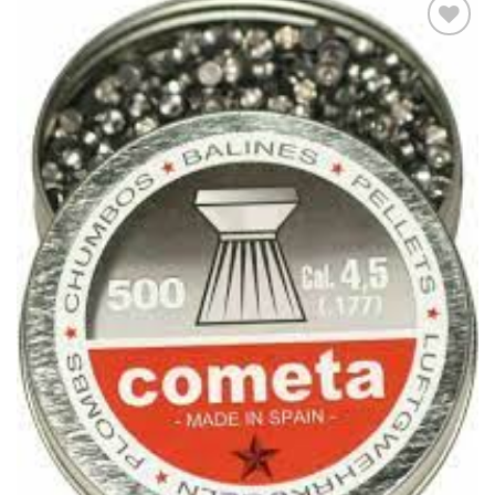
Añadir
a la
lista
de
deseos