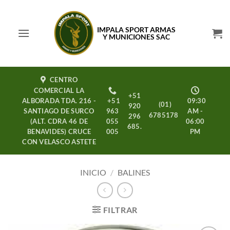
Saltar
al
IMPALA SPORT ARMAS
contenido
Y MUNICIONES SAC
CENTRO
COMERCIAL LA
+51
ALBORADA TDA. 216 -
+51
09:30
(01)
920
SANTIAGO DE SURCO
963
AM -
6785178
296
(ALT. CDRA 46 DE
055
06:00
685.
BENAVIDES) CRUCE
005
PM
CON VELASCO ASTETE
INICIO
/
BALINES
FILTRAR