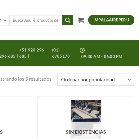
Buscar
IMPALAAIREPERU
por:
+51 920 296
(01)
296 685 |
685 |
6785178
09:30 AM - 06:00 PM
Ordenado
trando los 5 resultados
por
popularidad
Añadir
Añadir
a la
a la
lista de
lista de
deseos
deseos
AS
SIN EXISTENCIAS