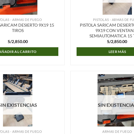
TOLAS - ARMAS DE FUEGO
PISTOLAS - ARMAS DE F
SARICAM DESIERTO 9X19 15
PISTOLA SARICAM DESIERT
TIROS
9X19 CON VENTAN
SEMIAUTOMATICA 15 
S/
2,850.00
S/
2,850.00
AÑADIR AL CARRITO
LEER MÁS
Añadir
a la
lista de
deseos
SIN EXISTENCIAS
SIN EXISTENCI
TOLAS - ARMAS DE FUEGO
ARMAS DE FUEGO