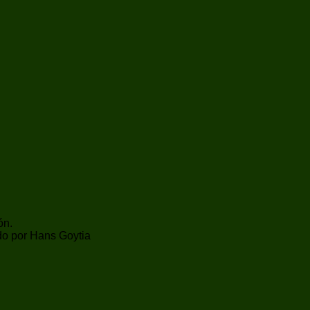
ón.
o por Hans Goytia