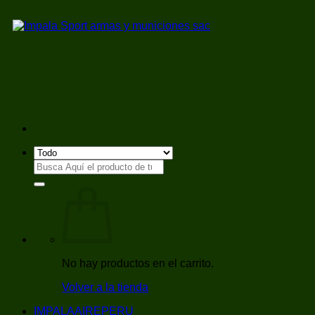
Saltar
al
contenido
Buscar
por:
No hay productos en el carrito.
Volver a la tienda
IMPALAAIREPERU