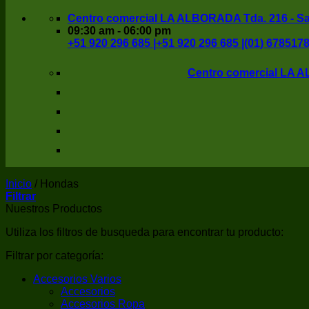
Centro comercial LA ALBORADA Tda. 216 - San
09:30 am - 06:00 pm
+51 920 296 685 |
+51 920 296 685 |
(01) 678517
Centro comercial LA AL
Inicio
/
Hondas
Filtrar
Nuestros Productos
Utiliza los filtros de busqueda para encontrar tu producto:
Filtrar por categoría:
Accesorios Varios
Accesorios
Accesorios Ropa