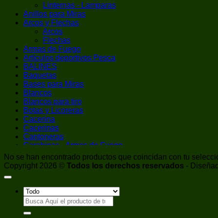
Linternas - Lamparas
Anillos para Miras
Arcos y Flechas
Arcos
Flechas
Armas de Fuego
Artículos deportivos Pesca
BALINES
Baquetas
Bases para Miras
Blancos
Blancos para tiro
Botas y Licoreras
Cacerina
Cacerinas
Cantoneras
Carabinas - Armas de Fuego
Carabinas de Aire Comprimido
No se han encontrado productos que coincidan con tu selecci
Cargador de Cacerina
Copyright 2026 ©
Todos los derechos reservados
- Diseñad
Chalecos / Chest Rigs
Chokes
Cintas Adhesivas
CO2
Buscar
Pistolas CO2
por:
Correas