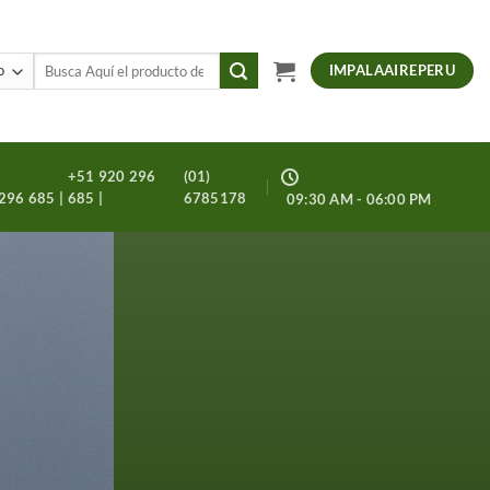
Buscar
IMPALAAIREPERU
por:
+51 920 296
(01)
296 685 |
685 |
6785178
09:30 AM - 06:00 PM