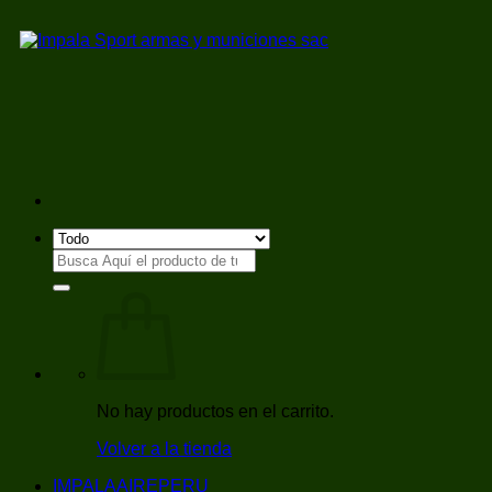
Saltar
al
contenido
Buscar
por:
No hay productos en el carrito.
Volver a la tienda
IMPALAAIREPERU