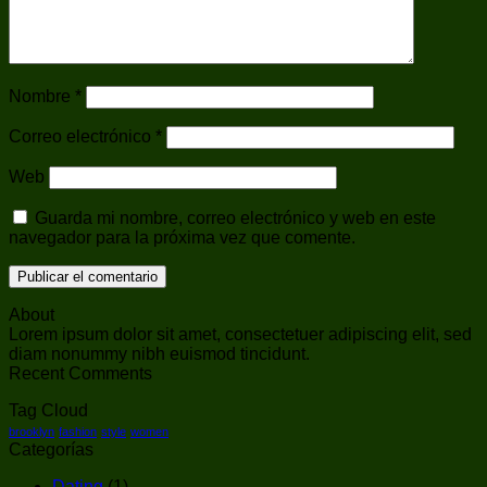
Nombre
*
Correo electrónico
*
Web
Guarda mi nombre, correo electrónico y web en este
navegador para la próxima vez que comente.
About
Lorem ipsum dolor sit amet, consectetuer adipiscing elit, sed
diam nonummy nibh euismod tincidunt.
Recent Comments
Tag Cloud
brooklyn
fashion
style
women
Categorías
Dating
(1)