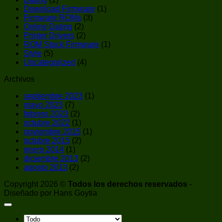
Download Firmware
(1)
Firmware ROMs
(3)
Online Dating
(2)
Printer Drivers
(2)
ROM Stock Firmware
(1)
Style
(5)
Uncategorized
(4)
Archivos
septiembre 2023
(1)
mayo 2023
(7)
febrero 2023
(2)
octubre 2022
(1)
noviembre 2015
(1)
octubre 2015
(2)
enero 2014
(1)
diciembre 2013
(2)
agosto 2013
(2)
Copyright 2026 ©
Todos los derechos reservados
-
Diseñado por Hans Goytia