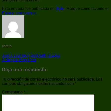
semper mi tempus ac.
Esta entrada fue publicada en
Style
. Marque como favorito el
Enlace permanente
.
admin
Just a cool blog post with Images
A Simple Blog Post
Deja una respuesta
Tu dirección de correo electrónico no será publicada.
Los
campos obligatorios están marcados con
*
Comentario
*